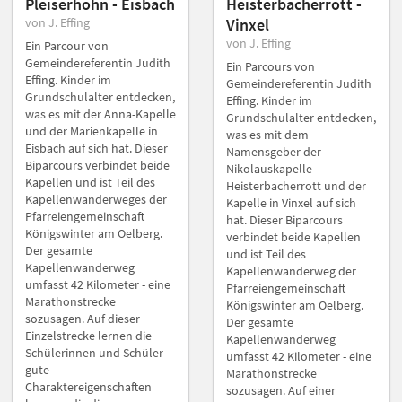
Pleiserhohn - Eisbach
Heisterbacherrott -
von J. Effing
Vinxel
von J. Effing
Ein Parcour von
Gemeindereferentin Judith
Ein Parcours von
Effing. Kinder im
Gemeindereferentin Judith
Grundschulalter entdecken,
Effing. Kinder im
was es mit der Anna-Kapelle
Grundschulalter entdecken,
und der Marienkapelle in
was es mit dem
Eisbach auf sich hat. Dieser
Namensgeber der
Biparcours verbindet beide
Nikolauskapelle
Kapellen und ist Teil des
Heisterbacherrott und der
Kapellenwanderweges der
Kapelle in Vinxel auf sich
Pfarreiengemeinschaft
hat. Dieser Biparcours
Königswinter am Oelberg.
verbindet beide Kapellen
Der gesamte
und ist Teil des
Kapellenwanderweg
Kapellenwanderweg der
umfasst 42 Kilometer - eine
Pfarreiengemeinschaft
Marathonstrecke
Königswinter am Oelberg.
sozusagen. Auf dieser
Der gesamte
Einzelstrecke lernen die
Kapellenwanderweg
Schülerinnen und Schüler
umfasst 42 Kilometer - eine
gute
Marathonstrecke
Charaktereigenschaften
sozusagen. Auf einer