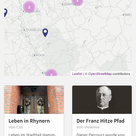
2
2
Leaflet
| ©
OpenStreetMap
contributors
2
Leben in Rhynern
Der Franz Hitze Pfad
von Cos
von Vivienne
Leben im Stadtteil Hamm-
Dieser Parcours wurde von