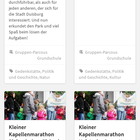
durchführbar, als auch für
jeden anderen, der sich für
die Stadt Duisburg
interessiert. Und nun
erkundet den Park und viel
Spaß beim lösen der
Aufgaben!
Gruppen-Parcous
Gruppen-Parcous
Grundschule
Grundschule
Gedenkstätte, Politik
Gedenkstätte, Politik
und Geschichte, Natur
und Geschichte, Kultur
Kleiner
Kleiner
Kapellenmarathon
Kapellenmarathon