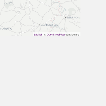
Leaflet
| ©
OpenStreetMap
contributors