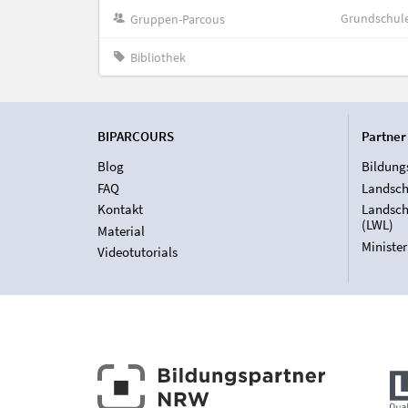
Grundschul
Gruppen-Parcous
Bibliothek
BIPARCOURS
Partner
Blog
Bildung
FAQ
Landsch
Kontakt
Landsch
(LWL)
Material
Ministe
Videotutorials