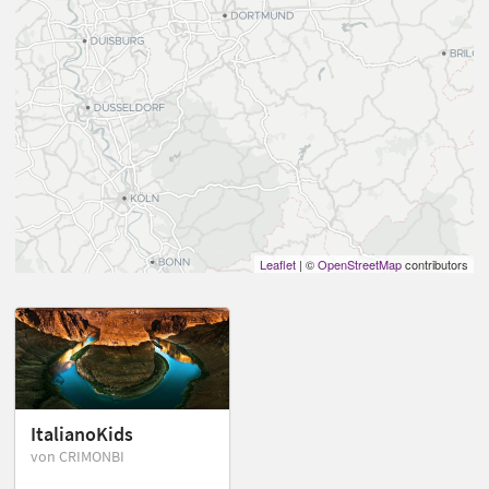
Leaflet
| ©
OpenStreetMap
contributors
ItalianoKids
von CRIMONBI