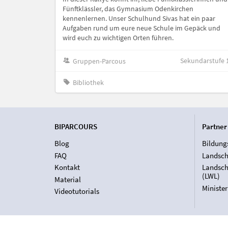
Fünftklässler, das Gymnasium Odenkirchen
kennenlernen. Unser Schulhund Sivas hat ein paar
Aufgaben rund um eure neue Schule im Gepäck und
wird euch zu wichtigen Orten führen.
Sekundarstufe 
Gruppen-Parcous
Bibliothek
BIPARCOURS
Partner
Blog
Bildung
FAQ
Landsch
Kontakt
Landsch
(LWL)
Material
Ministe
Videotutorials