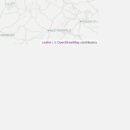
Leaflet
| ©
OpenStreetMap
contributors