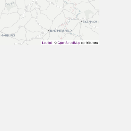
Leaflet
| ©
OpenStreetMap
contributors