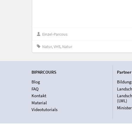
Einzel-Parcous
Natur, VHS, Natur
BIPARCOURS
Partner
Blog
Bildung
FAQ
Landsch
Kontakt
Landsch
(LWL)
Material
Ministe
Videotutorials