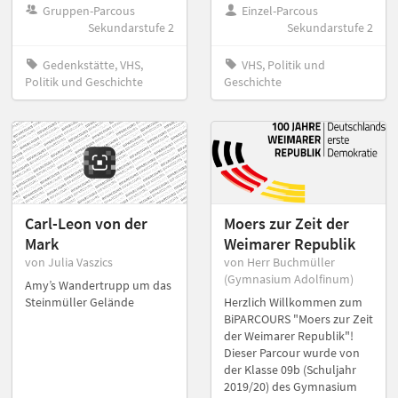
Gruppen-Parcous
Einzel-Parcous
Sekundarstufe 2
Sekundarstufe 2
Gedenkstätte, VHS,
VHS, Politik und
Politik und Geschichte
Geschichte
Carl-Leon von der
Moers zur Zeit der
Mark
Weimarer Republik
von Julia Vaszics
von Herr Buchmüller
(Gymnasium Adolfinum)
Amy’s Wandertrupp um das
Steinmüller Gelände
Herzlich Willkommen zum
BiPARCOURS "Moers zur Zeit
der Weimarer Republik"!
Dieser Parcour wurde von
der Klasse 09b (Schuljahr
2019/20) des Gymnasium