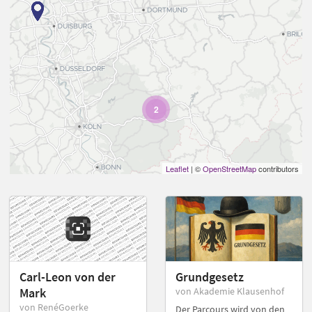
2
Leaflet
| ©
OpenStreetMap
contributors
Carl-Leon von der
Grundgesetz
Mark
von Akademie Klausenhof
von RenéGoerke
Der Parcours wird von den