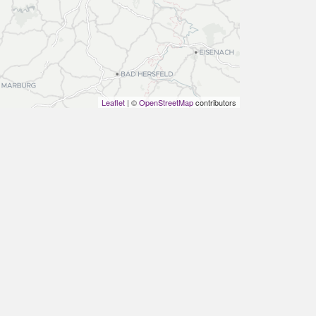
Leaflet
| ©
OpenStreetMap
contributors