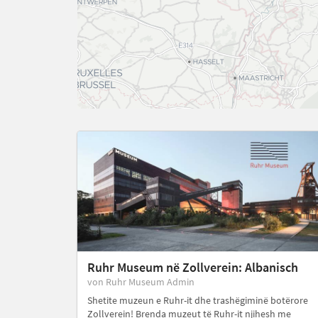
Ruhr Museum në Zollverein: Albanisch
von Ruhr Museum Admin
Shetite muzeun e Ruhr-it dhe trashëgiminë botërore
Zollverein! Brenda muzeut të Ruhr-it njihesh me