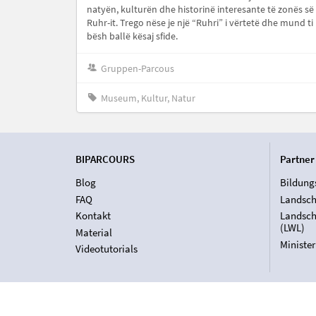
natyën, kulturën dhe historinë interesante të zonës së
Ruhr-it. Trego nëse je një “Ruhri” i vërtetë dhe mund ti
bësh ballë kësaj sfide.
Gruppen-Parcous
Museum, Kultur, Natur
BIPARCOURS
Partner
Blog
Bildung
FAQ
Landsch
Kontakt
Landsch
(LWL)
Material
Ministe
Videotutorials