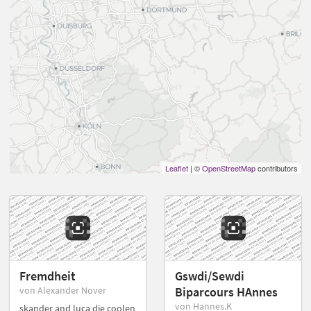
Leaflet
| ©
OpenStreetMap
contributors
Fremdheit
Gswdi/Sewdi
von Alexander Nover
Biparcours HAnnes
von Hannes.K
skander and luca die coolen