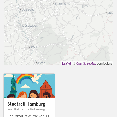
Leaflet
| ©
OpenStreetMap
contributors
Stadtreli Hamburg
von Katharina Rolvering
Der Parcours wurde von Jil,