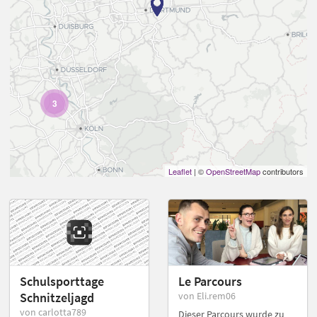
3
Leaflet
| ©
OpenStreetMap
contributors
Schulsporttage
Le Parcours
Schnitzeljagd
von Eli.rem06
von carlotta789
Dieser Parcours wurde zu