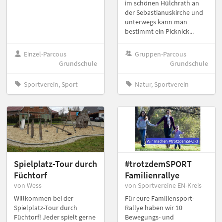
im schönen Hülchrath an
der Sebastianuskirche und
unterwegs kann man
bestimmt ein Picknick...
Einzel-Parcous
Gruppen-Parcous
Grundschule
Grundschule
Sportverein, Sport
Natur, Sportverein
Spielplatz-Tour durch
#trotzdemSPORT
Füchtorf
Familienrallye
von Wess
von Sportvereine EN-Kreis
Willkommen bei der
Für eure Familiensport-
Spielplatz-Tour durch
Rallye haben wir 10
Füchtorf! Jeder spielt gerne
Bewegungs- und