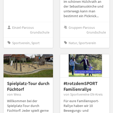
im schönen Hülchrath an
der Sebastianuskirche und
unterwegs kann man
bestimmt ein Picknick...
Einzel-Parcous
Gruppen-Parcous
Grundschule
Grundschule
Sportverein, Sport
Natur, Sportverein
Spielplatz-Tour durch
#trotzdemSPORT
Füchtorf
Familienrallye
von Wess
von Sportvereine EN-Kreis
Willkommen bei der
Für eure Familiensport-
Spielplatz-Tour durch
Rallye haben wir 10
Füchtorf! Jeder spielt gerne
Bewegungs- und