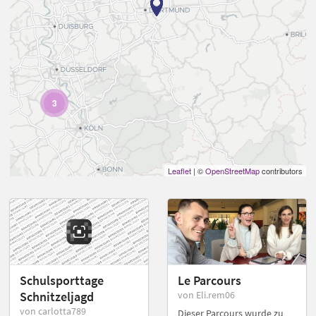
3
Leaflet
| ©
OpenStreetMap
contributors
Schulsporttage
Le Parcours
Schnitzeljagd
von Eli.rem06
von carlotta789
Dieser Parcours wurde zu