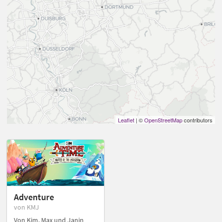
Leaflet
| ©
OpenStreetMap
contributors
Adventure
von KMJ
Von Kim, Max und Janin