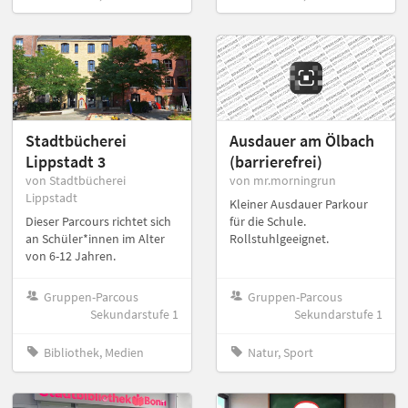
Stadtbücherei
Ausdauer am Ölbach
Lippstadt 3
(barrierefrei)
von Stadtbücherei
von mr.morningrun
Lippstadt
Kleiner Ausdauer Parkour
Dieser Parcours richtet sich
für die Schule.
an Schüler*innen im Alter
Rollstuhlgeeignet.
von 6-12 Jahren.
Gruppen-Parcous
Gruppen-Parcous
Sekundarstufe 1
Sekundarstufe 1
Bibliothek, Medien
Natur, Sport