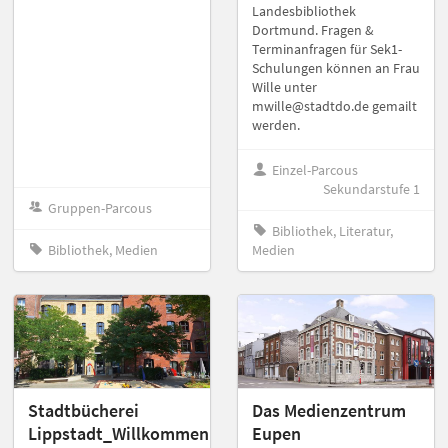
Landesbibliothek
Dortmund. Fragen &
Terminanfragen für Sek1-
Schulungen können an Frau
Wille unter
mwille@stadtdo.de gemailt
werden.
Einzel-Parcous
Sekundarstufe 1
Gruppen-Parcous
Bibliothek, Literatur,
Bibliothek, Medien
Medien
Stadtbücherei
Das Medienzentrum
Lippstadt_Willkommen
Eupen