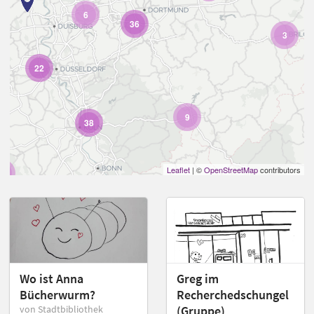
6
36
3
22
9
38
Leaflet
| ©
OpenStreetMap
contributors
7
Wo ist Anna
Greg im
Bücherwurm?
Recherchedschungel
von Stadtbibliothek
(Gruppe)