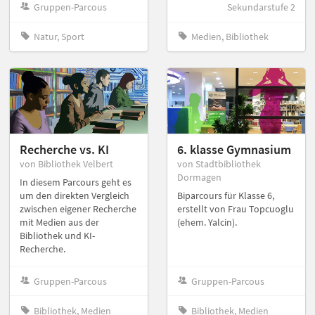
Gruppen-Parcous
Sekundarstufe 2
Natur, Sport
Medien, Bibliothek
Recherche vs. KI
6. klasse Gymnasium
von Bibliothek Velbert
von Stadtbibliothek
Dormagen
In diesem Parcours geht es
um den direkten Vergleich
Biparcours für Klasse 6,
zwischen eigener Recherche
erstellt von Frau Topcuoglu
mit Medien aus der
(ehem. Yalcin).
Bibliothek und KI-
Recherche.
Gruppen-Parcous
Gruppen-Parcous
Bibliothek, Medien
Bibliothek, Medien