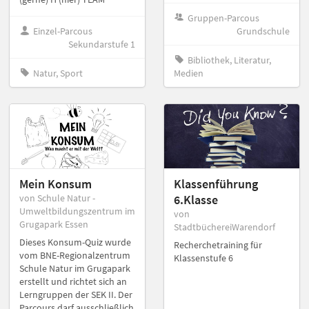
Gruppen-Parcous
Einzel-Parcous
Grundschule
Sekundarstufe 1
Bibliothek, Literatur,
Natur, Sport
Medien
Mein Konsum
Klassenführung
von Schule Natur -
6.Klasse
Umweltbildungszentrum im
von
Grugapark Essen
StadtbüchereiWarendorf
Dieses Konsum-Quiz wurde
Recherchetraining für
vom BNE-Regionalzentrum
Klassenstufe 6
Schule Natur im Grugapark
erstellt und richtet sich an
Lerngruppen der SEK II. Der
Parcours darf ausschließlich