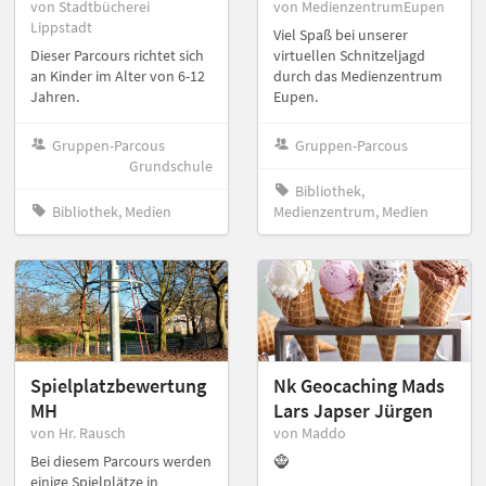
von Stadtbücherei
von MedienzentrumEupen
Lippstadt
Viel Spaß bei unserer
Dieser Parcours richtet sich
virtuellen Schnitzeljagd
an Kinder im Alter von 6-12
durch das Medienzentrum
Jahren.
Eupen.
Gruppen-Parcous
Gruppen-Parcous
Grundschule
Bibliothek,
Bibliothek, Medien
Medienzentrum, Medien
Spielplatzbewertung
Nk Geocaching Mads
MH
Lars Japser Jürgen
von Hr. Rausch
von Maddo
Bei diesem Parcours werden
🧌
einige Spielplätze in