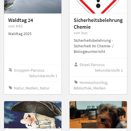
Waldtag 24
Sicherheitsbelehrung
von KAS
Chemie
von buc
Waldtag 2025
Sicherheitsbelehrung -
Sicherheit im Chemie- /
Biologieunterricht
Einzel-Parcous
Gruppen-Parcous
Sekundarstufe 1
Sekundarstufe 1
Homeschooling,
Natur, Medien, Natur
Bibliothek, Medien