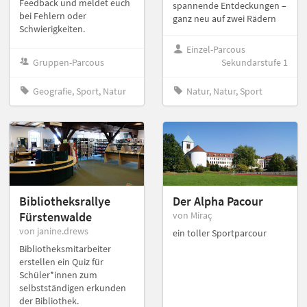
Feedback und meldet euch
spannende Entdeckungen –
bei Fehlern oder
ganz neu auf zwei Rädern
Schwierigkeiten.
Einzel-Parcous
Gruppen-Parcous
Sekundarstufe 1
Geografie, Sport, Natur
Natur, Natur, Sport
Bibliotheksrallye
Der Alpha Pacour
Fürstenwalde
von Miraç
von janine.drews
ein toller Sportparcour
Bibliotheksmitarbeiter
erstellen ein Quiz für
Schüler*innen zum
selbstständigen erkunden
der Bibliothek.