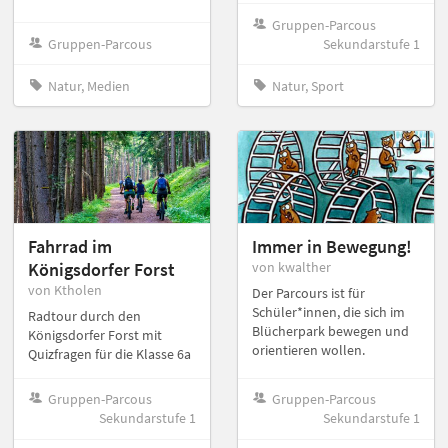
Gruppen-Parcous
Gruppen-Parcous
Sekundarstufe 1
Natur, Medien
Natur, Sport
Fahrrad im
Immer in Bewegung!
Königsdorfer Forst
von kwalther
von Ktholen
Der Parcours ist für
Schüler*innen, die sich im
Radtour durch den
Blücherpark bewegen und
Königsdorfer Forst mit
orientieren wollen.
Quizfragen für die Klasse 6a
Gruppen-Parcous
Gruppen-Parcous
Sekundarstufe 1
Sekundarstufe 1