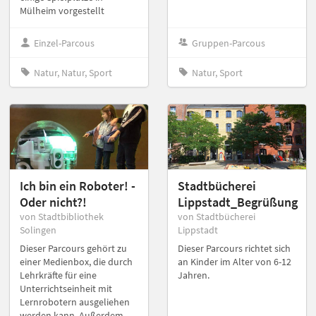
Mülheim vorgestellt
Einzel-Parcous
Gruppen-Parcous
Natur, Natur, Sport
Natur, Sport
Ich bin ein Roboter! -
Stadtbücherei
Oder nicht?!
Lippstadt_Begrüßung
von Stadtbibliothek
von Stadtbücherei
Solingen
Lippstadt
Dieser Parcours gehört zu
Dieser Parcours richtet sich
einer Medienbox, die durch
an Kinder im Alter von 6-12
Lehrkräfte für eine
Jahren.
Unterrichtseinheit mit
Lernrobotern ausgeliehen
werden kann. Außerdem