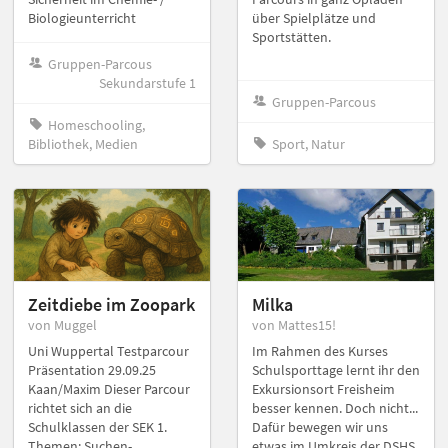
Biologieunterricht
über Spielplätze und
Sportstätten.
Gruppen-Parcous
Sekundarstufe 1
Gruppen-Parcous
Homeschooling,
Bibliothek, Medien
Sport, Natur
Zeitdiebe im Zoopark
Milka
von Muggel
von Mattes15!
Uni Wuppertal Testparcour
Im Rahmen des Kurses
Präsentation 29.09.25
Schulsporttage lernt ihr den
Kaan/Maxim Dieser Parcour
Exkursionsort Freisheim
richtet sich an die
besser kennen. Doch nicht...
Schulklassen der SEK 1.
Dafür bewegen wir uns
Themen: Suchen-
etwas im Umkreis der DSHS.