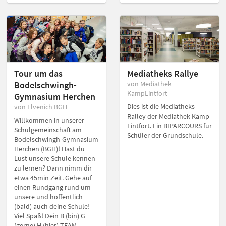
Tour um das
Mediatheks Rallye
Bodelschwingh-
von Mediathek
KampLintfort
Gymnasium Herchen
Dies ist die Mediatheks-
von Elvenich BGH
Ralley der Mediathek Kamp-
Willkommen in unserer
Lintfort. Ein BIPARCOURS für
Schulgemeinschaft am
Schüler der Grundschule.
Bodelschwingh-Gymnasium
Herchen (BGH)! Hast du
Lust unsere Schule kennen
zu lernen? Dann nimm dir
etwa 45min Zeit. Gehe auf
einen Rundgang rund um
unsere und hoffentlich
(bald) auch deine Schule!
Viel Spaß! Dein B (bin) G
(gerne) H (hier) TEAM