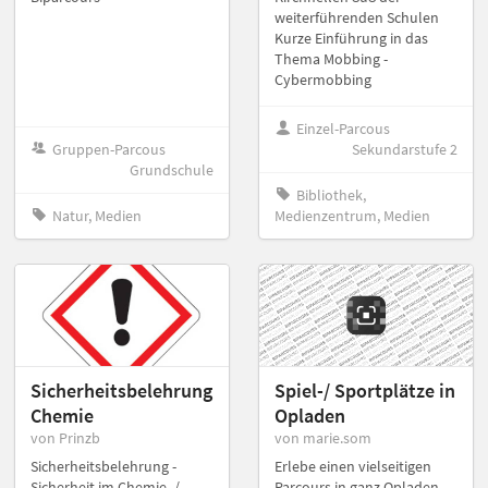
weiterführenden Schulen
Kurze Einführung in das
Thema Mobbing -
Cybermobbing
Einzel-Parcous
Gruppen-Parcous
Sekundarstufe 2
Grundschule
Bibliothek,
Natur, Medien
Medienzentrum, Medien
Sicherheitsbelehrung
Spiel-/ Sportplätze in
Chemie
Opladen
von Prinzb
von marie.som
Sicherheitsbelehrung -
Erlebe einen vielseitigen
Sicherheit im Chemie- /
Parcours in ganz Opladen