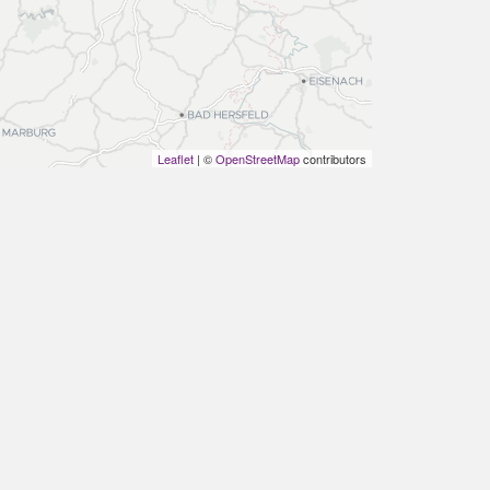
Leaflet
| ©
OpenStreetMap
contributors