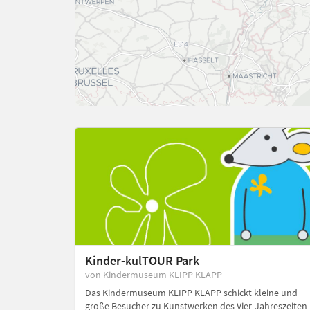
Kinder-kulTOUR Park
von Kindermuseum KLIPP KLAPP
Das Kindermuseum KLIPP KLAPP schickt kleine und
große Besucher zu Kunstwerken des Vier-Jahreszeiten-