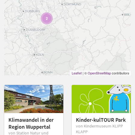
2
Leaflet
| ©
OpenStreetMap
contributors
Klimawandel in der
Kinder-kulTOUR Park
Region Wuppertal
von Kindermuseum KLIPP
KLAPP
von Station Natur und