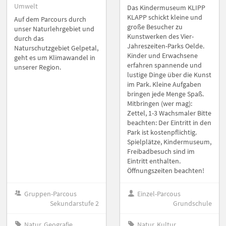
Umwelt
Das Kindermuseum KLIPP
KLAPP schickt kleine und
Auf dem Parcours durch
große Besucher zu
unser Naturlehrgebiet und
Kunstwerken des Vier-
durch das
Jahreszeiten-Parks Oelde.
Naturschutzgebiet Gelpetal,
Kinder und Erwachsene
geht es um Klimawandel in
erfahren spannende und
unserer Region.
lustige Dinge über die Kunst
im Park. Kleine Aufgaben
bringen jede Menge Spaß.
Mitbringen (wer mag):
Zettel, 1-3 Wachsmaler Bitte
beachten: Der Eintritt in den
Park ist kostenpflichtig.
Spielplätze, Kindermuseum,
Freibadbesuch sind im
Eintritt enthalten.
Öffnungszeiten beachten!
Gruppen-Parcous
Einzel-Parcous
Sekundarstufe 2
Grundschule
Natur, Geografie
Natur, Kultur