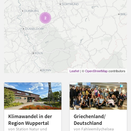
2
Leaflet
| ©
OpenStreetMap
contributors
Klimawandel in der
Griechenland/
Region Wuppertal
Deutschland
von Station Natur und
von Fahleemilychelsea