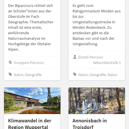
Der Biparcours richtet sich
Es geht vom
an Schüler*innen aus der
Ratsgymnasium Minden aus
Oberstufe im Fach
bis zur
Geographie. Thematischer
Umgestaltungsstrecke in
Inhalt ist eine erste,
Minden Rodenbeck. Zu
einführende
entdecken gibt es die
Naturraumanalyse im
Bastau vor und nach der
Hochgebirge der Ötztaler
Umgestaltung.
Alpen.
Einzel-Parcous
Gruppen-Parcous
Sekundarstufe 1
Natur, Geografie
Natur, Geografie, Natur
Klimawandel in der
Annonisbach in
Region Wuppertal
Troisdorf