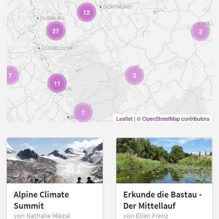
12
27
2
7
3
11
7
Leaflet
| ©
OpenStreetMap
contributors
Alpine Climate
Erkunde die Bastau -
Summit
Der Mittellauf
von Nathalie Miezal
von Ellen Frenz