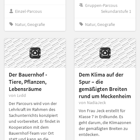
Gruppen-Parcous
Einzel-Parcous
Sekundarstufe 1
Natur, Geografie
Natur, Geografie
Der Bauernhof -
Dem Klima auf der
Tiere, Pflanzen,
Spur – die
Lebensräume
gemäßigten Breiten
von Lvdd
rund um Meckenheim
von NadiaJeck
Der Parcours wird von der
Lehrkraft im Rahmen des
Von Frau Jeck erstellt für
Sachunterrichts konzipiert
Klasse 7 in Erdkunde. Es
und vorbereitet. Er findet in
geht darum, die Klimazonen
Kooperation mit dem
der gemäßigten Breiten zu
Bauernhof-Team vor Ort
entdecken.
statt und kann an die