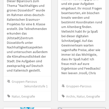
Dieser Biparcours zum
und ein paar Aufgaben
Thema "Nachhaltiges und
eingebaut. Ihr müsst Fragen
grünes Düsseldorf" wurde
beantworten, ein bisschen
im Rahmen eines deutsch-
kreativ werden und
italienischen Erasmus+
bestimmt Koordinaten rund
Projektes für eine 8. Klasse
um Altenberg finden.
erstellt. Die Teilnehmenden
Vielleicht habt ihr ja Spaß
erkunden das
bei dieser digitalen
(Altstadt)Zentrum
Schnitzeljagd. Auf das
Düsseldorfs unter
Gewinnerteam warten
Nachhaltigkeitsaspekten
sagenhafte Preise, aber wie
und untersuchen außerdem
immer ist das Wichtigste,
die Klimafreundlichkeit der
dass ihr Spaß habt! Ich
Stadt. Die Aufgaben sind
freue mich auf eure
zweisprachig auf Deutsch
Ergebnisse und Feedbacks!
und Italienisch gestellt.
Nen leeven Jrooß, Chris
Gruppen-Parcous
Sekundarstufe 1
Gruppen-Parcous
Natur, Geografie
Archiv, Natur, Geografie