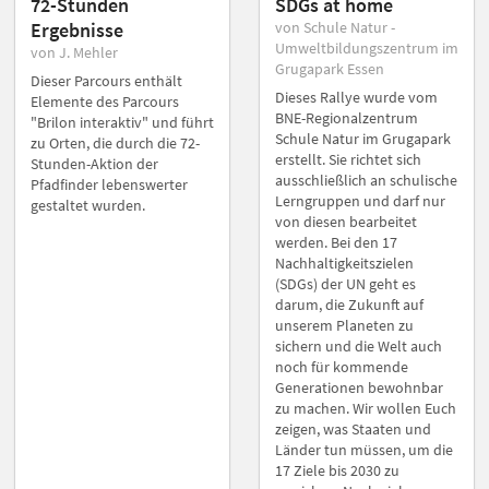
72-Stunden
SDGs at home
Ergebnisse
von Schule Natur -
Umweltbildungszentrum im
von J. Mehler
Grugapark Essen
Dieser Parcours enthält
Dieses Rallye wurde vom
Elemente des Parcours
BNE-Regionalzentrum
"Brilon interaktiv" und führt
Schule Natur im Grugapark
zu Orten, die durch die 72-
erstellt. Sie richtet sich
Stunden-Aktion der
ausschließlich an schulische
Pfadfinder lebenswerter
Lerngruppen und darf nur
gestaltet wurden.
von diesen bearbeitet
werden. Bei den 17
Nachhaltigkeitszielen
(SDGs) der UN geht es
darum, die Zukunft auf
unserem Planeten zu
sichern und die Welt auch
noch für kommende
Generationen bewohnbar
zu machen. Wir wollen Euch
zeigen, was Staaten und
Länder tun müssen, um die
17 Ziele bis 2030 zu