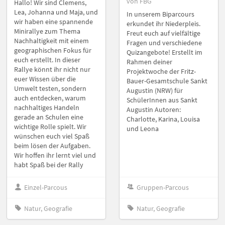
von FBG
Hallo! Wir sind Clemens,
Lea, Johanna und Maja, und
In unserem Biparcours
wir haben eine spannende
erkundet ihr Niederpleis.
Minirallye zum Thema
Freut euch auf vielfältige
Nachhaltigkeit mit einem
Fragen und verschiedene
geographischen Fokus für
Quizangebote! Erstellt im
euch erstellt. In dieser
Rahmen deiner
Rallye könnt ihr nicht nur
Projektwoche der Fritz-
euer Wissen über die
Bauer-Gesamtschule Sankt
Umwelt testen, sondern
Augustin (NRW) für
auch entdecken, warum
SchülerInnen aus Sankt
nachhaltiges Handeln
Augustin Autoren:
gerade an Schulen eine
Charlotte, Karina, Louisa
wichtige Rolle spielt. Wir
und Leona
wünschen euch viel Spaß
beim lösen der Aufgaben.
Wir hoffen ihr lernt viel und
habt Spaß bei der Rally
Einzel-Parcous
Gruppen-Parcous
Natur, Geografie
Natur, Geografie