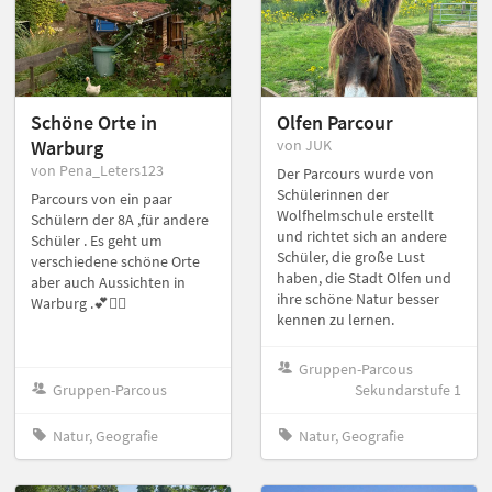
Schöne Orte in
Olfen Parcour
Warburg
von JUK
von Pena_Leters123
Der Parcours wurde von
Schülerinnen der
Parcours von ein paar
Wolfhelmschule erstellt
Schülern der 8A ,für andere
und richtet sich an andere
Schüler . Es geht um
Schüler, die große Lust
verschiedene schöne Orte
haben, die Stadt Olfen und
aber auch Aussichten in
ihre schöne Natur besser
Warburg .💕✌🏻
kennen zu lernen.
Gruppen-Parcous
Gruppen-Parcous
Sekundarstufe 1
Natur, Geografie
Natur, Geografie