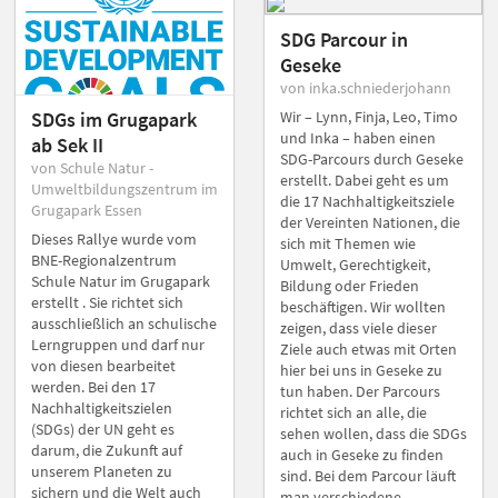
SDG Parcour in
Geseke
von inka.schniederjohann
Wir – Lynn, Finja, Leo, Timo
SDGs im Grugapark
und Inka – haben einen
ab Sek II
SDG-Parcours durch Geseke
von Schule Natur -
erstellt. Dabei geht es um
Umweltbildungszentrum im
die 17 Nachhaltigkeitsziele
Grugapark Essen
der Vereinten Nationen, die
Dieses Rallye wurde vom
sich mit Themen wie
BNE-Regionalzentrum
Umwelt, Gerechtigkeit,
Schule Natur im Grugapark
Bildung oder Frieden
erstellt . Sie richtet sich
beschäftigen. Wir wollten
ausschließlich an schulische
zeigen, dass viele dieser
Lerngruppen und darf nur
Ziele auch etwas mit Orten
von diesen bearbeitet
hier bei uns in Geseke zu
werden. Bei den 17
tun haben. Der Parcours
Nachhaltigkeitszielen
richtet sich an alle, die
(SDGs) der UN geht es
sehen wollen, dass die SDGs
darum, die Zukunft auf
auch in Geseke zu finden
unserem Planeten zu
sind. Bei dem Parcour läuft
sichern und die Welt auch
man verschiedene