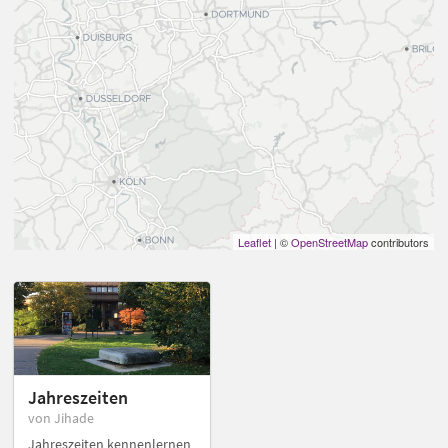
Leaflet
| ©
OpenStreetMap
contributors
Jahreszeiten
von Jihade
Jahreszeiten kennenlernen