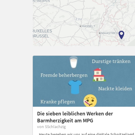
Die sieben leiblichen Werken der
Barmherzigkeit am MPG
von SSchlachzig
„Heute begeben wir uns auf eine digitale Schnitzeljagd