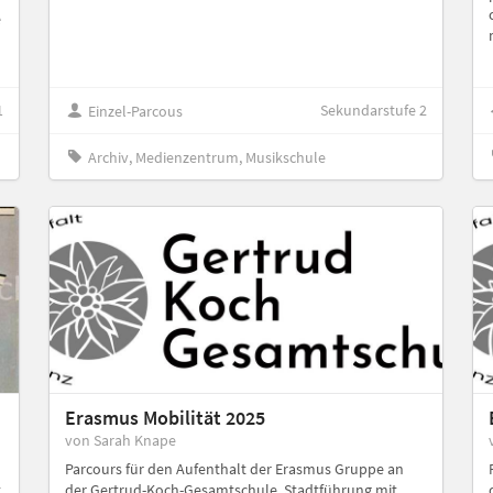
e
1
Sekundarstufe 2
Einzel-Parcous
Archiv, Medienzentrum, Musikschule
Erasmus Mobilität 2025
von Sarah Knape
Parcours für den Aufenthalt der Erasmus Gruppe an
t
der Gertrud-Koch-Gesamtschule. Stadtführung mit