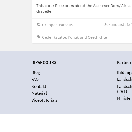
This is our Biparcours about the Aachener Dom/ Aix la
chapelle.
Sekundarstufe 
Gruppen-Parcous
Gedenkstätte, Politik und Geschichte
BIPARCOURS
Partner
Blog
Bildung
FAQ
Landsch
Kontakt
Landsch
(LWL)
Material
Ministe
Videotutorials