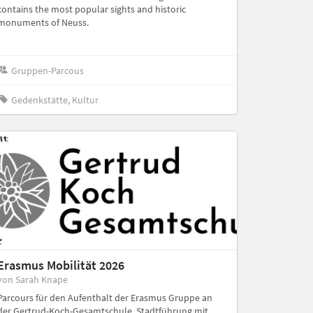
contains the most popular sights and historic
monuments of Neuss.
Gruppen-Parcous
Gedenkstätte, Kultur
Erasmus Mobilität 2026
von Sarah Knape
Parcours für den Aufenthalt der Erasmus Gruppe an
der Gertrud-Koch-Gesamtschule. Stadtführung mit