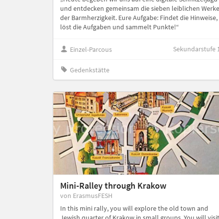
und entdecken gemeinsam die sieben leiblichen Werk
der Barmherzigkeit. Eure Aufgabe: Findet die Hinweise,
löst die Aufgaben und sammelt Punkte!“
Sekundarstufe 
Einzel-Parcous
Gedenkstätte
Mini-Ralley through Krakow
von ErasmusFESH
In this mini rally, you will explore the old town and
Jewish quarter of Krakow in small groups. You will visi