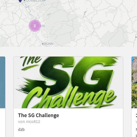
3
The SG Challenge
von nico812
dzb