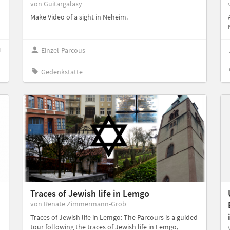
von Guitargalaxy
Make Video of a sight in Neheim.
1
Einzel-Parcous
Gedenkstätte
Traces of Jewish life in Lemgo
von Renate Zimmermann-Grob
Traces of Jewish life in Lemgo: The Parcours is a guided
tour following the traces of Jewish life in Lemgo,