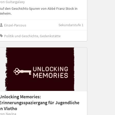
von Guitargalaxy
Auf den Geschichts-Spuren von Abbé Franz Stock in
Neheim.
Sekundarstufe 1
Einzel-Parcous
Politik und Geschichte, Gedenkstätte
Unlocking Memories:
Erinnerungsspaziergang für Jugendliche
in Vlotho
von Navina