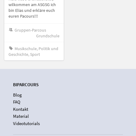
wilkommen am ASGSG ich
bin Elias und erkläre euch
euren Pacours!!!
Gruppen-Parcous
Grundschule
Musikschule, Politik und
Geschichte, Sport
BIPARCOURS
Blog
FAQ
Kontakt
Material
Videotutorials