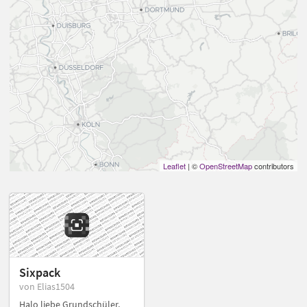
Leaflet
| ©
OpenStreetMap
contributors
Sixpack
von Elias1504
Halo liebe Grundschüler,