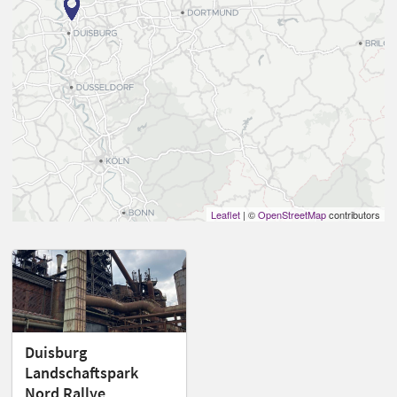
Leaflet
| ©
OpenStreetMap
contributors
Duisburg
Landschaftspark
Nord Rallye