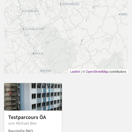
Leaflet
| ©
OpenStreetMap
contributors
Testparcours ÖA
von Michael Bee
Baustelle BKO