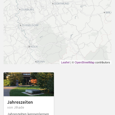
Leaflet
| ©
OpenStreetMap
contributors
Jahreszeiten
von Jihade
Jahreszeiten kennenlernen