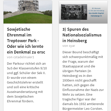
Sowjetische
3) Spuren des
Ehrenmal im
Nationalsozialismus
Treptower Park -
in Heinsberg
Oder wie ich lernte
von syar
ein Denkmal zu ersc
Dieser Bound beschäftigt
sich schwerpunktmäßig mit
von cstadelmaier1
der Frage, warum der
Der Parkour richtet sich an
Staatsapparat und die
SuS der Klassenstufen 9/10
übrigen Parteien (in
und ggf. Schüler der Sek II.
Heinsberg) es in den
Er wurde von einem
1930ern nicht geschafft
Geschichtslehrer erstellt
hatten, sich gegen die
und soll eine kritische
Einflussnahme der Nazis zur
Auseinandersetzung mit
Wehr zu setzen. Eine
dem Sowjetischen
tragische Figur war der
Ehrenmal fördern.
damals bis 1932 amtierende
Bürgermeister Leo Corsten.