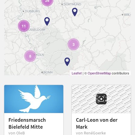
26
11
3
8
Leaflet
| ©
OpenStreetMap
contributors
Friedensmarsch
Carl-Leon von der
Bielefeld Mitte
Mark
von OleB
von RenéGoerke