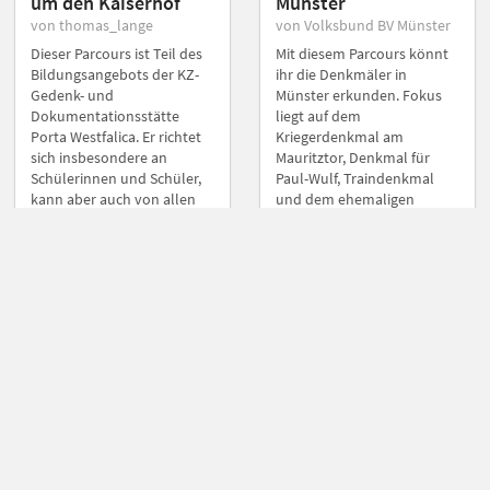
um den Kaiserhof
Münster
von thomas_lange
von Volksbund BV Münster
Dieser Parcours ist Teil des
Mit diesem Parcours könnt
Bildungsangebots der KZ-
ihr die Denkmäler in
Gedenk- und
Münster erkunden. Fokus
Dokumentationsstätte
liegt auf dem
Porta Westfalica. Er richtet
Kriegerdenkmal am
sich insbesondere an
Mauritztor, Denkmal für
Schülerinnen und Schüler,
Paul-Wulf, Traindenkmal
kann aber auch von allen
und dem ehemaligen
anderen genutzt werden. In
Friedensdenkmal. Gestaltet
dem Parcours geht es um
wurde dieser Parcours für
die Geschichte der KZ-
die Zusammenarbeit mit
Außenlager an der Porta
dem Geschwister-Scholl
Westfalica mit dem Fokus
Gymnasium Münster.
auf dem Lager in
Barkhausen.
Gruppen-Parcous
Gruppen-Parcous
Sekundarstufe 1
Sekundarstufe 1
Gedenkstätte, Politik
Gedenkstätte, Politik
und Geschichte
und Geschichte, Kultur