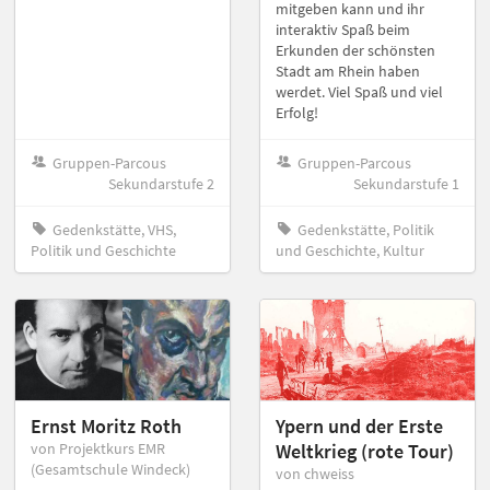
mitgeben kann und ihr
interaktiv Spaß beim
Erkunden der schönsten
Stadt am Rhein haben
werdet. Viel Spaß und viel
Erfolg!
Gruppen-Parcous
Gruppen-Parcous
Sekundarstufe 2
Sekundarstufe 1
Gedenkstätte, VHS,
Gedenkstätte, Politik
Politik und Geschichte
und Geschichte, Kultur
Ernst Moritz Roth
Ypern und der Erste
von Projektkurs EMR
Weltkrieg (rote Tour)
(Gesamtschule Windeck)
von chweiss