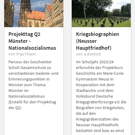
Projekttag Q2
Kriegsbiographien
Münster -
(Neusser
Nationalsozialismus
Hauptfriedhof)
von FrauThiem
von a.doetsch
Parcour der Geschwister
Im Schuljahr 2023/24
Scholl Gesamtschule zu
erforschte der Projektkurs
verschiedenen Gedenk- und
Geschichte am Marie-Curie-
Erinnerungspunkten in
Gymnasium Neuss in
Münster zum Thema
Kooperation mit dem
Münster im
Stadtarchiv und dem
Nationalsozialismus
Volksbund Deutsche
(Erstellt für den Projekttag
Kriegsgräberfürsorge e.V. die
der Q2)
Biografien von Kriegstoten,
die auf den
Kriegsgräberstätten des
Neusser Hauptfriedhofs
bestattet sind bzw. es einst