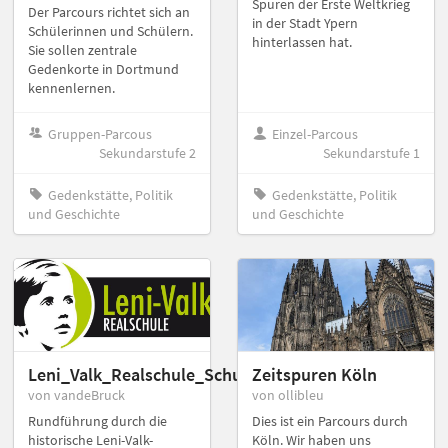
Spuren der Erste Weltkrieg
Der Parcours richtet sich an
in der Stadt Ypern
Schülerinnen und Schülern.
hinterlassen hat.
Sie sollen zentrale
Gedenkorte in Dortmund
kennenlernen.
Gruppen-Parcous
Einzel-Parcous
Sekundarstufe 2
Sekundarstufe 1
Gedenkstätte, Politik
Gedenkstätte, Politik
und Geschichte
und Geschichte
Leni_Valk_Realschule_SchulRallye
Zeitspuren Köln
von vandeBruck
von ollibleu
Rundführung durch die
Dies ist ein Parcours durch
historische Leni-Valk-
Köln. Wir haben uns