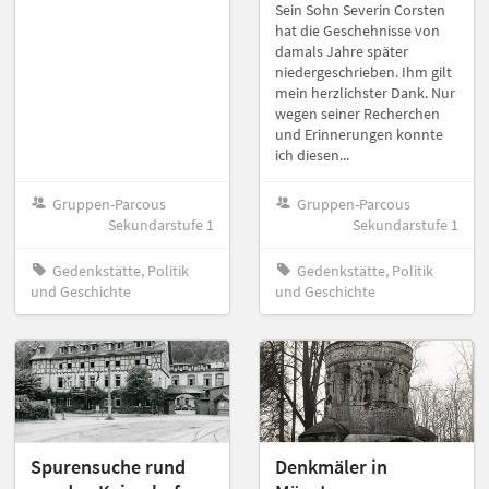
Sein Sohn Severin Corsten
hat die Geschehnisse von
damals Jahre später
niedergeschrieben. Ihm gilt
mein herzlichster Dank. Nur
wegen seiner Recherchen
und Erinnerungen konnte
ich diesen...
Gruppen-Parcous
Gruppen-Parcous
Sekundarstufe 1
Sekundarstufe 1
Gedenkstätte, Politik
Gedenkstätte, Politik
und Geschichte
und Geschichte
Spurensuche rund
Denkmäler in