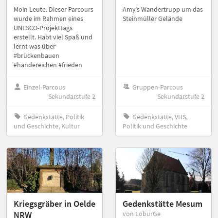
Moin Leute. Dieser Parcours
Amy’s Wandertrupp um das
wurde im Rahmen eines
Steinmüller Gelände
UNESCO-Projekttags
erstellt. Habt viel Spaß und
lernt was über
#brückenbauen
#händereichen #frieden
Einzel-Parcous
Gruppen-Parcous
Sekundarstufe 2
Sekundarstufe 2
Gedenkstätte, Politik
Gedenkstätte, VHS,
und Geschichte, Kultur
Politik und Geschichte
Kriegsgräber in Oelde
Gedenkstätte Mesum
NRW
von LoburGe