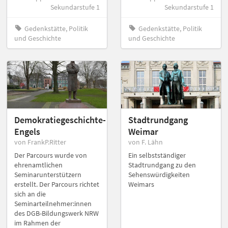
Sekundarstufe 1
Sekundarstufe 1
Gedenkstätte, Politik
Gedenkstätte, Politik
und Geschichte
und Geschichte
Demokratiegeschichte-
Stadtrundgang
Engels
Weimar
von FrankP.Ritter
von F. Lähn
Der Parcours wurde von
Ein selbstständiger
ehrenamtlichen
Stadtrundgang zu den
Seminarunterstützern
Sehenswürdigkeiten
erstellt. Der Parcours richtet
Weimars
sich an die
Seminarteilnehmer:innen
des DGB-Bildungswerk NRW
im Rahmen der