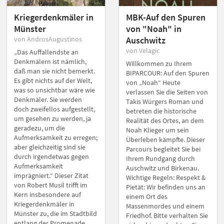
Kriegerdenkmäler in
MBK-Auf den Spuren
Münster
von "Noah" in
von AndrosAugustinos
Auschwitz
von Velagic
„Das Auffallendste an
Denkmälern ist nämlich,
Willkommen zu Ihrem
daß man sie nicht bemerkt.
BIPARCOUR: Auf den Spuren
Es gibt nichts auf der Welt,
von „Noah“ Heute
was so unsichtbar wäre wie
verlassen Sie die Seiten von
Denkmäler. Sie werden
Takis Würgers Roman und
doch zweifellos aufgestellt,
betreten die historische
um gesehen zu werden, ja
Realität des Ortes, an dem
geradezu, um die
Noah Klieger um sein
Aufmerksamkeit zu erregen;
Überleben kämpfte. Dieser
aber gleichzeitig sind sie
Parcours begleitet Sie bei
durch irgendetwas gegen
Ihrem Rundgang durch
Aufmerksamkeit
Auschwitz und Birkenau.
imprägniert.“ Dieser Zitat
Wichtige Regeln: Respekt &
von Robert Musil trifft im
Pietät: Wir befinden uns an
Kern insbesondere auf
einem Ort des
Kriegerdenkmäler in
Massenmordes und einem
Münster zu, die im Stadtbild
Friedhof. Bitte verhalten Sie
entlang der Promenade