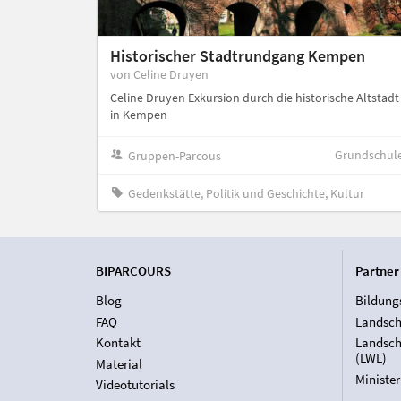
Historischer Stadtrundgang Kempen
von Celine Druyen
Celine Druyen Exkursion durch die historische Altstadt
in Kempen
Grundschul
Gruppen-Parcous
Gedenkstätte, Politik und Geschichte, Kultur
BIPARCOURS
Partner
Blog
Bildung
FAQ
Landsch
Kontakt
Landsch
(LWL)
Material
Ministe
Videotutorials