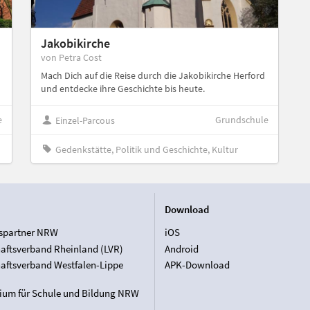
Jakobikirche
von Petra Cost
Mach Dich auf die Reise durch die Jakobikirche Herford
und entdecke ihre Geschichte bis heute.
e
Grundschule
Einzel-Parcous
Gedenkstätte, Politik und Geschichte, Kultur
Download
spartner NRW
iOS
aftsverband Rheinland (LVR)
Android
aftsverband Westfalen-Lippe
APK-Download
rium für Schule und Bildung NRW