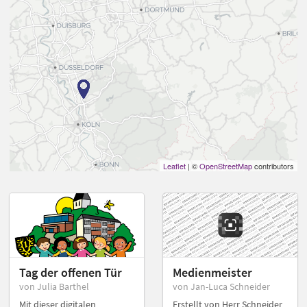
Leaflet
| ©
OpenStreetMap
contributors
Tag der offenen Tür
Medienmeister
von Julia Barthel
von Jan-Luca Schneider
Mit dieser digitalen
Erstellt von Herr Schneider