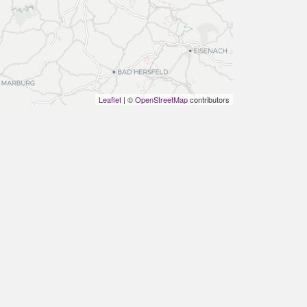
Leaflet
| ©
OpenStreetMap
contributors