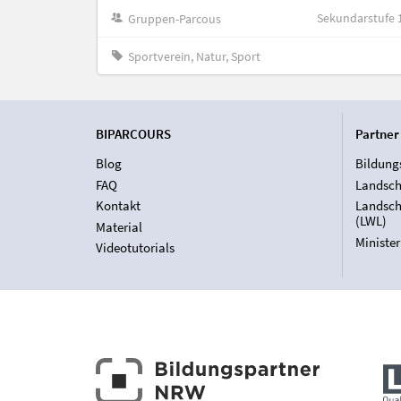
Sekundarstufe 
Gruppen-Parcous
Sportverein, Natur, Sport
BIPARCOURS
Partner
Blog
Bildung
FAQ
Landsch
Kontakt
Landsch
(LWL)
Material
Ministe
Videotutorials