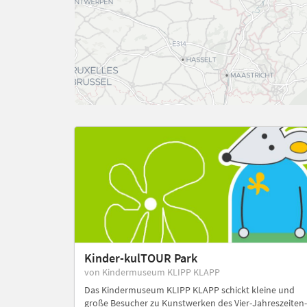
Kinder-kulTOUR Park
von Kindermuseum KLIPP KLAPP
Das Kindermuseum KLIPP KLAPP schickt kleine und
große Besucher zu Kunstwerken des Vier-Jahreszeiten-