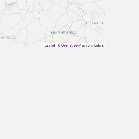
Leaflet
| ©
OpenStreetMap
contributors