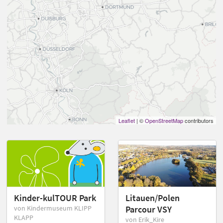
Leaflet
| ©
OpenStreetMap
contributors
Kinder-kulTOUR Park
Litauen/Polen
von Kindermuseum KLIPP
Parcour VSY
KLAPP
von Erik_Kire