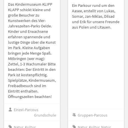
Das Kindermuseum KLIPP
Ein Parkour rund um den
KLAPP schickt kleine und
Aasee, erstellt von Lukas,
große Besucher zu
Somar, Jan-Niklas, Dilsad
Kunstwerken des Vier-
und Erik für unsere Freunde
Jahreszeiten-Parks Oelde.
aus Polen und Litauen.
Kinder und Erwachsene
erfahren spannende und
lustige Dinge über die Kunst
im Park. Kleine Aufgaben
bringen jede Menge Spaß.
Mitbringen (wer mag):
Zettel, 1-3 Wachsmaler Bitte
beachten: Der Eintritt in den
Park ist kostenpflichtig.
Spielplätze, Kindermuseum,
Freibadbesuch sind im
Eintritt enthalten.
Öffnungszeiten beachten!
Einzel-Parcous
Grundschule
Gruppen-Parcous
Natur, Kultur
Natur, Kultur, Natur