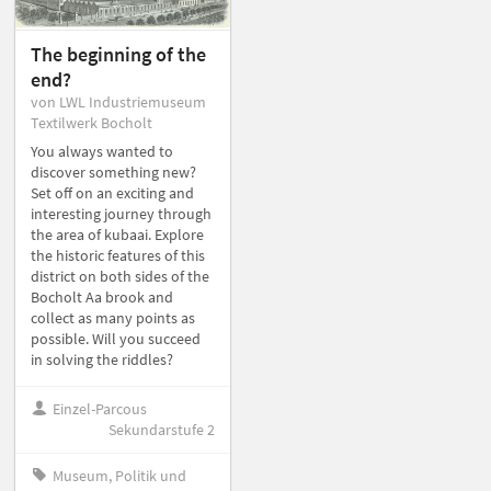
The beginning of the
end?
von LWL Industriemuseum
Textilwerk Bocholt
You always wanted to
discover something new?
Set off on an exciting and
interesting journey through
the area of kubaai. Explore
the historic features of this
district on both sides of the
Bocholt Aa brook and
collect as many points as
possible. Will you succeed
in solving the riddles?
Einzel-Parcous
Sekundarstufe 2
Museum, Politik und