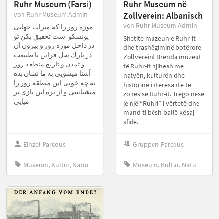
Ruhr Museum (Farsi)
Ruhr Museum në
von Ruhr Museum Admin
Zollverein: Albanisch
von Ruhr Museum Admin
موزه رور را كه ميراث جهانى
يونسكو است تحقيق بكن تو
Shetite muzeun e Ruhr-it
در داخل موزه رور و بيرون آن
dhe trashëgiminë botërore
در پارك سل فراين با طبيعت
Zollverein! Brenda muzeut
و تمدن و تاريخ منطقه رور
të Ruhr-it njihesh me
آشنا ميشويى به ما نشان بده
natyën, kulturën dhe
به چه خوبى اين منطقه رور را
historinë interesante të
ميشناسى و از بره اين بازى بر
zonës së Ruhr-it. Trego nëse
ميايى
je një “Ruhri” i vërtetë dhe
mund ti bësh ballë kësaj
sfide.
Einzel-Parcous
Gruppen-Parcous
Museum, Kultur, Natur
Museum, Kultur, Natur