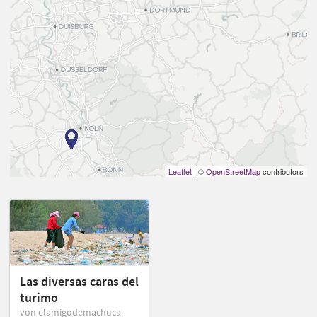
Leaflet
| ©
OpenStreetMap
contributors
Las diversas caras del
turimo
von elamigodemachuca