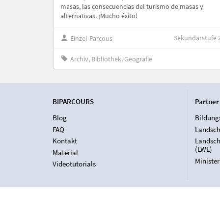
masas, las consecuencias del turismo de masas y
alternativas. ¡Mucho éxito!
Sekundarstufe 
Einzel-Parcous
Archiv, Bibliothek, Geografie
BIPARCOURS
Partner
Blog
Bildung
FAQ
Landsch
Kontakt
Landsch
(LWL)
Material
Ministe
Videotutorials