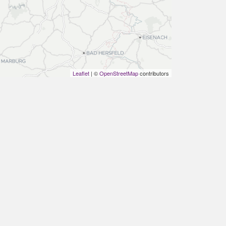
Leaflet
| ©
OpenStreetMap
contributors