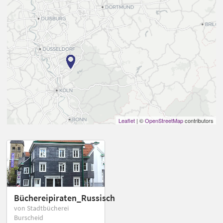
Leaflet
| ©
OpenStreetMap
contributors
Büchereipiraten_Russisch
von Stadtbücherei
Burscheid