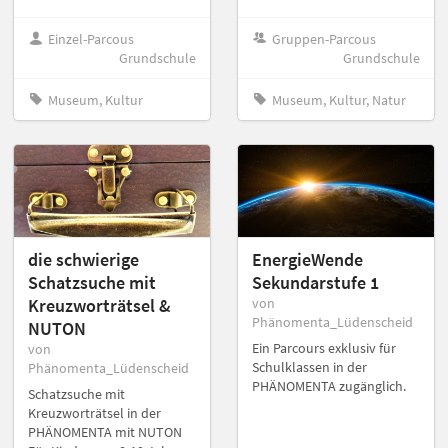
Einzel-Parcous
Gruppen-Parcous
Grundschule
Grundschule
Museum, Kultur
Museum, Kultur, Natur
die schwierige
EnergieWende
Schatzsuche mit
Sekundarstufe 1
Kreuzworträtsel &
von
Phänomenta_Lüdenscheid
NUTON
Ein Parcours exklusiv für
von
Schulklassen in der
Phänomenta_Lüdenscheid
PHÄNOMENTA zugänglich.
Schatzsuche mit
Kreuzworträtsel in der
PHÄNOMENTA mit NUTON