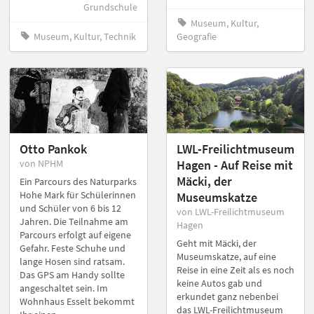
Grundschule
Museum, Kultur,
Museum, Kultur, Technik
Geografie
Otto Pankok
LWL-Freilichtmuseum
von NPHM
Hagen - Auf Reise mit
Mäcki, der
Ein Parcours des Naturparks
Hohe Mark für Schülerinnen
Museumskatze
und Schüler von 6 bis 12
von LWL-Freilichtmuseum
Jahren. Die Teilnahme am
Hagen
Parcours erfolgt auf eigene
Geht mit Mäcki, der
Gefahr. Feste Schuhe und
Museumskatze, auf eine
lange Hosen sind ratsam.
Reise in eine Zeit als es noch
Das GPS am Handy sollte
keine Autos gab und
angeschaltet sein. Im
erkundet ganz nebenbei
Wohnhaus Esselt bekommt
das LWL-Freilichtmuseum