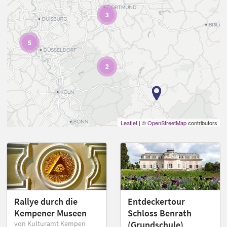
3
5
2
Leaflet
| ©
OpenStreetMap
contributors
Rallye durch die
Entdeckertour
Kempener Museen
Schloss Benrath
von Kulturamt Kempen
(Grundschule)