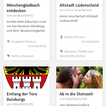
Mönchengladbach
Altstadt Lüdenscheid
entdecken
von Anna Lena Bartsch
von annika.klein01
Anna Lena Bartsch Altstadt
Lüdenscheid
Annika Klein Exkursion rund
um das Museum Abteiberg
und dem Skulpturengarten
Einzel-Parcous
Gruppen-Parcous
Grundschule
Grundschule
Museum, Politik und
Kultur, Museum
Geschichte, Kultur
Entlang der Tore
Ab in die Steinzeit
Duisburgs
von eisprinzessin84
von MANONCOURS
von Vanessa Große &