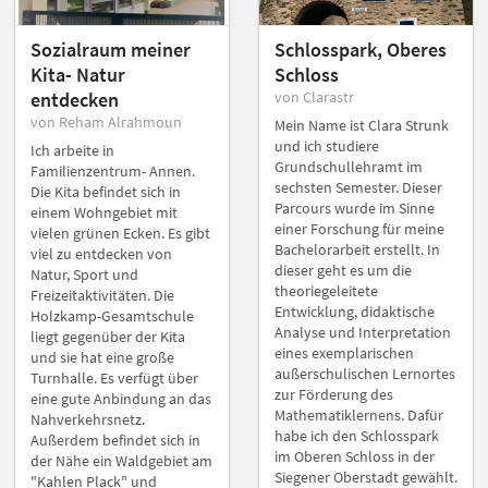
Sozialraum meiner
Schlosspark, Oberes
Kita- Natur
Schloss
entdecken
von Clarastr
von Reham Alrahmoun
Mein Name ist Clara Strunk
und ich studiere
Ich arbeite in
Grundschullehramt im
Familienzentrum- Annen.
sechsten Semester. Dieser
Die Kita befindet sich in
Parcours wurde im Sinne
einem Wohngebiet mit
einer Forschung für meine
vielen grünen Ecken. Es gibt
Bachelorarbeit erstellt. In
viel zu entdecken von
dieser geht es um die
Natur, Sport und
theoriegeleitete
Freizeitaktivitäten. Die
Entwicklung, didaktische
Holzkamp-Gesamtschule
Analyse und Interpretation
liegt gegenüber der Kita
eines exemplarischen
und sie hat eine große
außerschulischen Lernortes
Turnhalle. Es verfügt über
zur Förderung des
eine gute Anbindung an das
Mathematiklernens. Dafür
Nahverkehrsnetz.
habe ich den Schlosspark
Außerdem befindet sich in
im Oberen Schloss in der
der Nähe ein Waldgebiet am
Siegener Oberstadt gewählt.
"Kahlen Plack" und