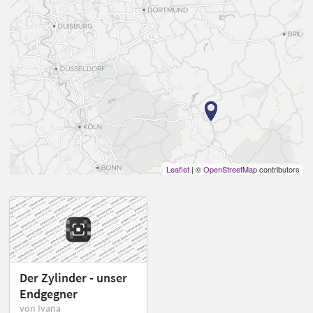
Leaflet
| ©
OpenStreetMap
contributors
Der Zylinder - unser
Endgegner
von Ivana