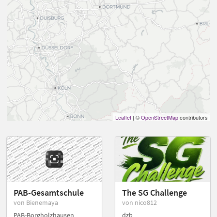
Leaflet
| ©
OpenStreetMap
contributors
PAB-Gesamtschule
The SG Challenge
von Bienemaya
von nico812
PAB-Borgholzhausen
dzb