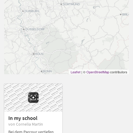
Leaflet
| ©
OpenStreetMap
contributors
In my school
von Cornelia Martin
Bei dem Parcour vertiefen