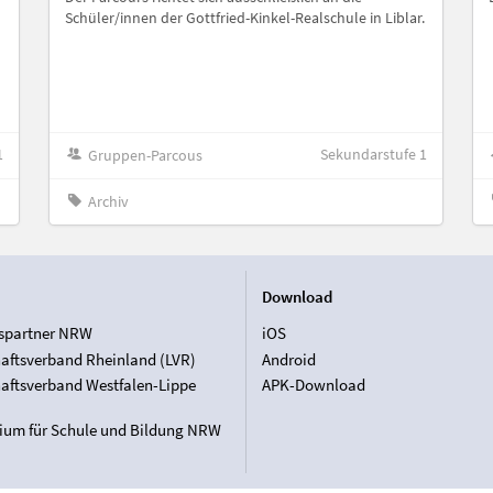
Schüler/innen der Gottfried-Kinkel-Realschule in Liblar.
1
Sekundarstufe 1
Gruppen-Parcous
Archiv
Download
spartner NRW
iOS
aftsverband Rheinland (LVR)
Android
aftsverband Westfalen-Lippe
APK-Download
rium für Schule und Bildung NRW