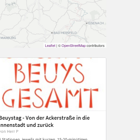
Leaflet
| ©
OpenStreetMap
contributors
Beuystag - Von der Ackerstraße in die
Innenstadt und zurück
von Herr P
6 Stationen, jeweils mit kurzen, 15-20-minütigen