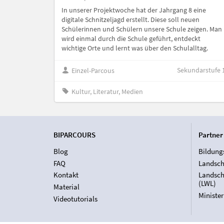
In unserer Projektwoche hat der Jahrgang 8 eine
digitale Schnitzeljagd erstellt. Diese soll neuen
Schülerinnen und Schülern unsere Schule zeigen. Man
wird einmal durch die Schule geführt, entdeckt
wichtige Orte und lernt was über den Schulalltag.
Sekundarstufe 
Einzel-Parcous
Kultur, Literatur, Medien
BIPARCOURS
Partner
Blog
Bildung
FAQ
Landsch
Kontakt
Landsch
(LWL)
Material
Ministe
Videotutorials