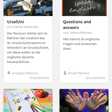
UrselUni
Questions and
von Daniel Naderwitz
answers
von Jelena Wessels
Der Parcours richtet sich im
Rahmen der UrselUni des
Hier kannst du englische
St.-Ursula-Gymnasiums in
Fragen und Antworten
Attendorn an Grundschüler,
üben.
um diese weiter an die
englische Sprache
heranzuführen.
Gruppen-Parcous
Einzel-Parcous
Grundschule
Grundschule