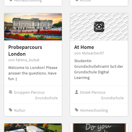
Probeparcours
At Home
London
von Msteacher97
von fatima_kubat
Studentin
Grundschullehramt SuS der
Welcome to London! Please
Grundschule Digital
answer the questions. Have
Learning
fun :)
Gruppen-Parcous
Einzel-Parcous
Grundschule
Grundschule
Kultur
Homeschooling