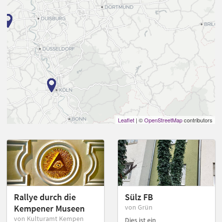
Leaflet
| ©
OpenStreetMap
contributors
Rallye durch die
Sülz FB
Kempener Museen
von Grün
von Kulturamt Kempen
Dies ist ein